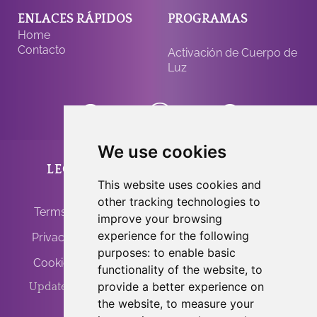
ENLACES RÁPIDOS
PROGRAMAS
Home
Contacto
Activación de Cuerpo de
Luz
We use cookies
LEGAL
ANFRINIT
This website uses cookies and
other tracking technologies to
Terms of Use
improve your browsing
experience for the following
Privacy Policy
purposes:
to enable basic
Cookie Policy
functionality of the website
,
to
provide a better experience on
Update Cookies
the website
,
to measure your