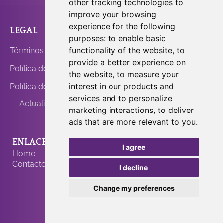
other tracking technologies to
prueba, sino de vibración y estado de conciencia. A
superiores.
escuchar la guía divina. Que tus dones y
medida que uno eleva su frecuencia, empieza a
improve your browsing
conocimientos no los tuvieras que aprender del
percibir la estructura más amplia de la realidad y
experience for the following
LEGAL
ANFRINIT
mundo físico, sino que los compartieras como
finalmente comprende que todo es Uno y que todo
purposes:
to enable basic
canal divino, guiado internamente.
ocurre en el Ahora.
functionality of the website
,
to
Términos de Uso
provide a better experience on
Este es el estado disponible para cada persona, si
Política de Privacidad
está dispuesta a despertar y recordar.
the website
,
to measure your
interest in our products and
Política de Cookies
services and to personalize
Actualizar Cookies
marketing interactions
,
to deliver
ads that are more relevant to you
.
ENLACES RÁPIDOS
PROGRAMAS
I agree
Home
Contacto
Activación de Cuerpo de
I decline
Luz
Change my preferences