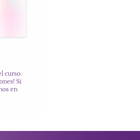
l curso.
ones! Si
anos en