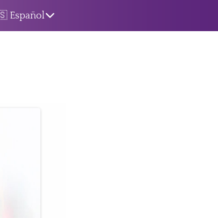
🇸​ Español