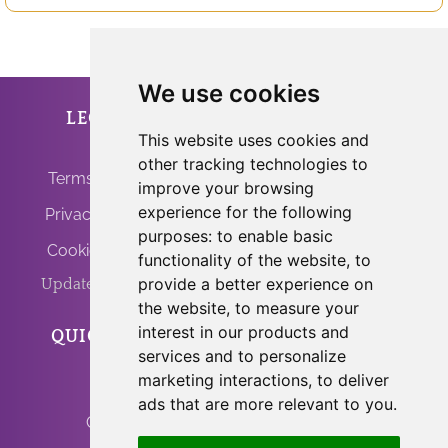
We use cookies
LEGAL
ANFRINIT
This website uses cookies and
other tracking technologies to
Terms of Use
improve your browsing
experience for the following
Privacy Policy
purposes:
to enable basic
Cookie Policy
functionality of the website
,
to
provide a better experience on
Update Cookies
the website
,
to measure your
interest in our products and
QUICK LINKS
PROGRAMS
services and to personalize
marketing interactions
,
to deliver
Home
Light Body Activation
ads that are more relevant to you
.
Contact