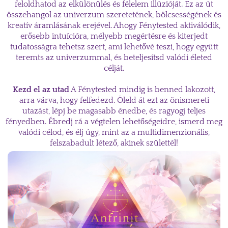
feloldhatod az elkülönülés és félelem illúzióját. Ez az út
összehangol az univerzum szeretetének, bölcsességének és
kreatív áramlásának erejével. Ahogy Fénytested aktiválódik,
erősebb intuícióra, mélyebb megértésre és kiterjedt
tudatosságra tehetsz szert, ami lehetővé teszi, hogy együtt
teremts az univerzummal, és beteljesítsd valódi életed
célját.
Kezd el az utad
A Fénytested mindig is benned lakozott,
arra várva, hogy felfedezd. Öleld át ezt az önismereti
utazást, lépj be magasabb énedbe, és ragyogj teljes
fényedben. Ébredj rá a végtelen lehetőségeidre, ismerd meg
valódi célod, és élj úgy, mint az a multidimenzionális,
felszabadult létező, akinek születtél!