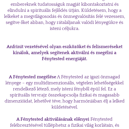
embereknek tudatosságuk magját kibontakoztatni és
elindulni a spirituális fejlődés útján. Küldetésem, hogy a
lelkeket a megvilágosodás és önmegvalósítás felé vezessem,
segítve őket abban, hogy rátaláljanak valódi lényegükre és
isteni céljukra.
Anfrinit vezetésével olyan eszközöket és felismeréseket
kínálok, amelyek segítenek aktiválni és megélni a
Fénytested energiáját.
A Fénytested megélése
A Fénytested az igazi önmagad
lényege – egy multidimenzionális, végtelen lehetőségekkel
rendelkező létező, mely isteni fényből épül fel. Ez a
spirituális tervrajz összekapcsolja fizikai és magasabb
dimenzióidat, lehetővé téve, hogy harmóniában élj a lelked
küldetésével.
A Fénytested aktiválásának előnyei
Fénytested
felébresztésével túlléphetsz a fizikai világ korlátain, és