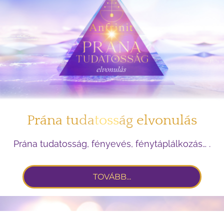
Prána tu
da
toss
ág
elvonulás
Prána tudatosság, fényevés, fénytáplálkozás… .
TOVÁBB...