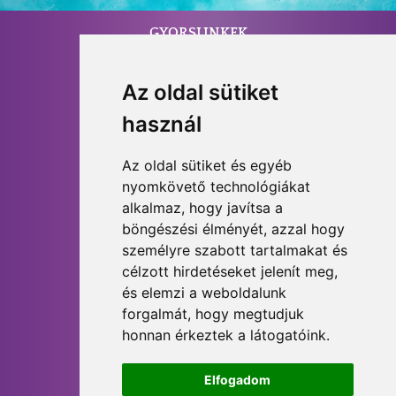
GYORSLINKEK
Home
Kapcsolat
Az oldal sütiket
használ
PROGRAMOK
Fénytest Aktiváció
Az oldal sütiket és egyéb
nyomkövető technológiákat
ANFRINIT
alkalmaz, hogy javítsa a
böngészési élményét, azzal hogy
személyre szabott tartalmakat és
célzott hirdetéseket jelenít meg,
és elemzi a weboldalunk
forgalmát, hogy megtudjuk
TÁJÉKOZTATÓK
honnan érkeztek a látogatóink.
ÁSZF
Adatvédelmi Tájékoztató
Süti Tájékoztató
Elfogadom