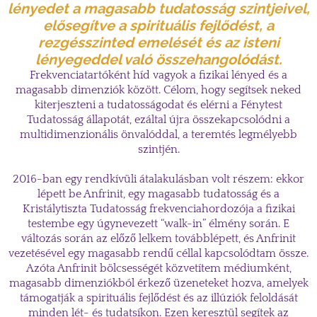
lényedet a magasabb tudatosság szintjeivel,
elősegítve a spirituális fejlődést, a
rezgésszinted emelését és az isteni
lényegeddel való összehangolódást.
Frekvenciatartóként híd vagyok a fizikai lényed és a
magasabb dimenziók között. Célom, hogy segítsek neked
kiterjeszteni a tudatosságodat és elérni a Fénytest
Tudatosság állapotát, ezáltal újra összekapcsolódni a
multidimenzionális önvalóddal, a teremtés legmélyebb
szintjén.
2016-ban egy rendkívüli átalakulásban volt részem: ekkor
lépett be Anfrinit, egy magasabb tudatosság és a
Kristálytiszta Tudatosság frekvenciahordozója a fizikai
testembe egy úgynevezett “walk-in” élmény során. E
változás során az előző lelkem továbblépett, és Anfrinit
vezetésével egy magasabb rendű céllal kapcsolódtam össze.
Azóta Anfrinit bölcsességét közvetítem médiumként,
magasabb dimenziókból érkező üzeneteket hozva, amelyek
támogatják a spirituális fejlődést és az illúziók feloldását
minden lét- és tudatsíkon. Ezen keresztül segítek az