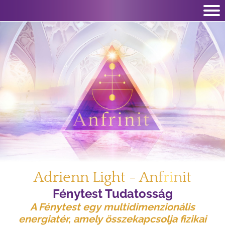
Adrienn Light - An
f
ri
n
it
Fénytest Tudatosság
A
Fénytest
egy multidimenzionális
energiatér, amely összekapcsolja fizikai