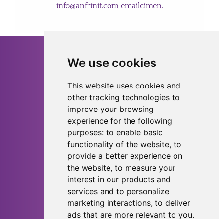
info@anfrinit.co
m emailcímen.
GYORSLINKEK
We use cookies
Home
Kapcsolat
This website uses cookies and
other tracking technologies to
PROGRAMOK
improve your browsing
Fénytest Aktiváció
experience for the following
purposes:
to enable basic
ANFRINIT
functionality of the website
,
to
provide a better experience on
the website
,
to measure your
interest in our products and
services and to personalize
marketing interactions
,
to deliver
TÁJÉKOZTATÓK
ads that are more relevant to you
.