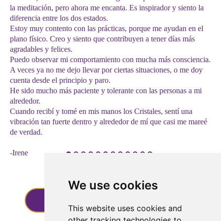
y se realiza a través de Zoom. También se puede
del Cuerpo de Luz.
Todos los webinars se graban, por lo que puedes
la meditación, pero ahora me encanta. Es inspirador y siento la
En 
solicitar la grabación de la sesión, de modo que se
volver a verlos en cualquier momento.
diferencia entre los dos estados.
sue
pueda escuchar más tarde.
Estoy muy contento con las prácticas, porque me ayudan en el
pir
plano físico. Creo y siento que contribuyen a tener días más
En 
agradables y felices.
por
Puedo observar mi comportamiento con mucha más consciencia.
ha 
A veces ya no me dejo llevar por ciertas situaciones, o me doy
dec
cuenta desde el principio y paro.
pos
He sido mucho más paciente y tolerante con las personas a mi
Sup
alrededor.
y c
Cuando recibí y tomé en mis manos los Cristales, sentí una
"fu
vibración tan fuerte dentro y alrededor de mí que casi me mareé
Est
de verdad.
a A
-Irene
-E
We use cookies
Entro en el Círculo
This website uses cookies and
other tracking technologies to