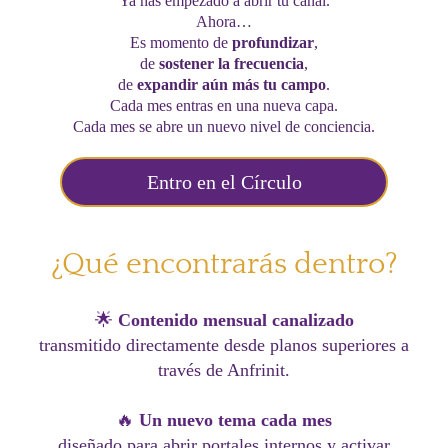
Ya has empezado a abrir tu canal.
Ahora…
Es momento de
profundizar
,
de
sostener la frecuencia
,
de
expandir aún más tu campo
.
Cada mes entras en una nueva capa.
Cada mes se abre un nuevo nivel de conciencia.
Entro en el Círculo
¿Qué encontrarás dentro?
🌟
Contenido mensual canalizado
transmitido directamente desde planos superiores a
través de Anfrinit.
🔥​
Un nuevo tema cada mes
diseñado para abrir portales internos y activar